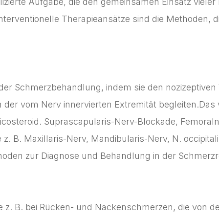
ierte Aufgabe, die den gemeinsamen Einsatz vieler Mo
erventionelle Therapieansätze sind die Methoden, di
der Schmerzbehandlung, indem sie den nozizeptiven V
 der vom Nerv innervierten Extremität begleiten.Das 
costeroid. Suprascapularis-Nerv-Blockade, Femoralne
z. B. Maxillaris-Nerv, Mandibularis-Nerv, N. occipita
oden zur Diagnose und Behandlung in der Schmerzreh
wie z. B. bei Rücken- und Nackenschmerzen, die von 