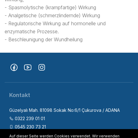
- Spasmolytische (krampfartige) Wirkung
- Analgetische (schmerzlindernde) Wirkung
- Regulatorische Wirkung auf hormonelle und
enzymatische Prozesse.
- Beschleunigung der Wundheilung
Kontakt
Güzelyalı Mah. 81098 Sokak No:6/1 Çukurova / ADANA
0322 239 01 01
0545 230 73 21
info@fizica.com.tr
Auf dieser Seite werden Cookies verwendet. Wir verwenden