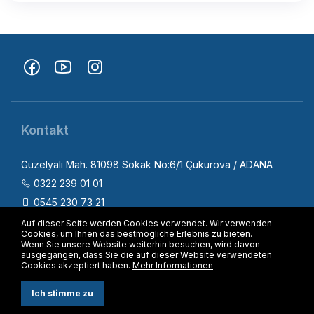
Kontakt
Güzelyalı Mah. 81098 Sokak No:6/1 Çukurova / ADANA
0322 239 01 01
0545 230 73 21
info@fizica.com.tr
Auf dieser Seite werden Cookies verwendet. Wir verwenden
Cookies, um Ihnen das bestmögliche Erlebnis zu bieten.
90 545 230 73 21
Wenn Sie unsere Website weiterhin besuchen, wird davon
ausgegangen, dass Sie die auf dieser Website verwendeten
Cookies akzeptiert haben.
Mehr Informationen
Ich stimme zu
Rufen Sie uns an
WhatsApp-Anruf