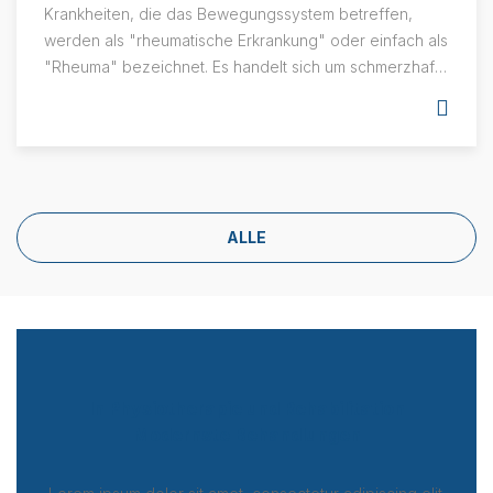
Krankheiten, die das Bewegungssystem betreffen,
werden als "rheumatische Erkrankung" oder einfach als
"Rheuma" bezeichnet. Es handelt sich um schmerzhafte
Erkrankungen, die unser Gewebe und unsere Organe
betreffen, die es uns ermöglichen, alle mit unserem
täglichen Leben verbundenen Bewegungen
auszuführen, wie Muskeln, Sehnen, Knochen,
Gelenkbänder und Wirbelsäule, insbesondere
Gelenke.
ALLE
In Physiotherapie und Rehabilitation
Modernste Behandlungen