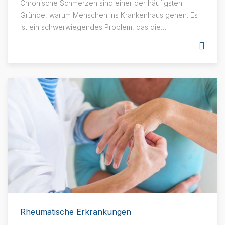
Chronische Schmerzen sind einer der häufigsten
Gründe, warum Menschen ins Krankenhaus gehen. Es
ist ein schwerwiegendes Problem, das die
Lebensqualität aufgrund der damit verbundenen
funktionellen Einschränkungen, psychischen und
sozialen Probleme beeinträchtigt. Der
Behandlungsprozess von Schmerzen ist eine
komplizierte Aufgabe, die den gemeinsamen Einsatz
vieler Modalitäten erfordert.
Rheumatische Erkrankungen