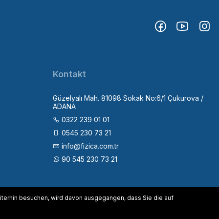
Kontakt
Güzelyalı Mah. 81098 Sokak No:6/1 Çukurova /
ADANA
0322 239 01 01
0545 230 73 21
info@fizica.com.tr
90 545 230 73 21
terhin besuchen, wird davon ausgegangen, dass Sie die auf