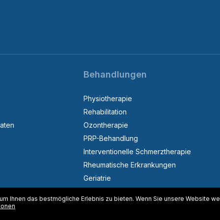
Behandlungen
Physiotherapie
Rehabilitation
aten
Ozontherapie
PRP-Behandlung
Interventionelle Schmerztherapie
Rheumatische Erkrankungen
Geriatrie
Reflexologie
m Ihnen das bestmögliche Erlebnis zu bieten. Wenn Sie unsere Website wei
Lymphödem
ionen
Skoliose-Diagnose und Behandlung