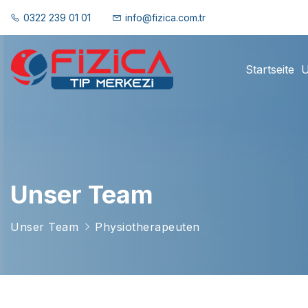
0322 239 01 01
info@fizica.com.tr
Startseite
U
Unser Team
Unser Team
Physiotherapeuten