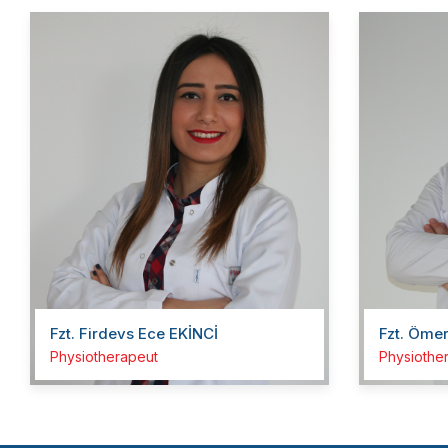
Fzt. Firdevs Ece EKİNCİ
Fzt. Öme
Physiotherapeut
Physiothe